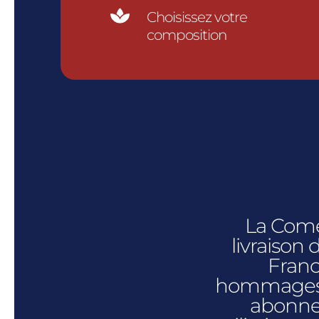

Choisissez votre
composition
La Coméd
livraison
Franc
hommages f
abonne