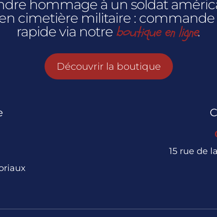
rendre hommage à un soldat américai
 en cimetière militaire : commande
boutique en ligne
rapide via notre
.
Découvrir la boutique
e
C
15 rue de 
oriaux