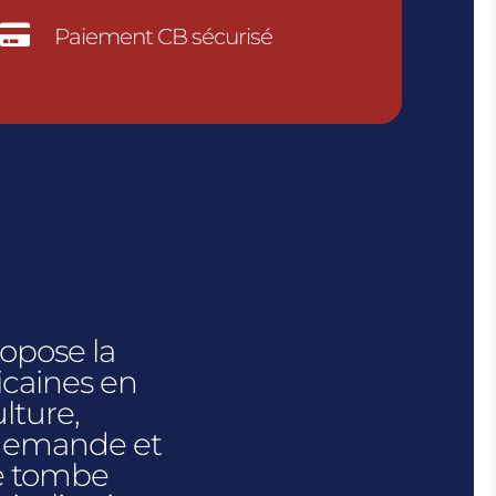

Paiement CB sécurisé
ropose la
icaines en
lture,
 demande et
e tombe