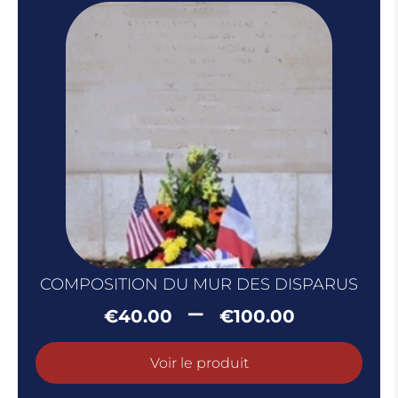
€65.00
COMPOSITION DU MUR DES DISPARUS
Plage
–
€
40.00
€
100.00
de
prix :
Voir le produit
€40.0