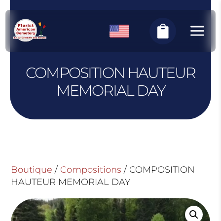
Panneau de gestion des cookies
a

COMPOSITION HAUTEUR
MEMORIAL DAY
Boutique
/
Compositions
/ COMPOSITION
HAUTEUR MEMORIAL DAY