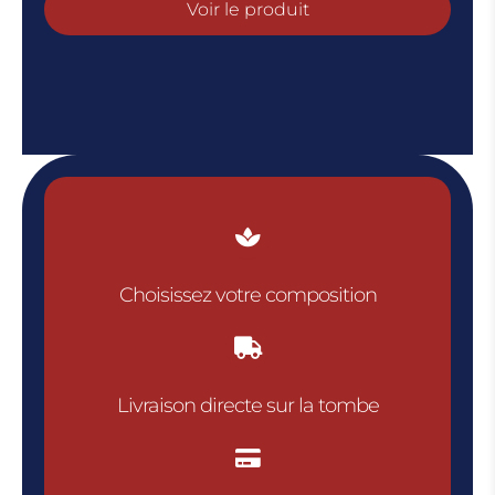
prix :
Voir le produit
€60.00
à
€80.0

Choisissez votre composition

Livraison directe sur la tombe
