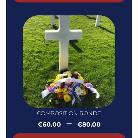
€75.00
à
€95.00
COMPOSITION RONDE
Plage
–
€
60.00
€
80.00
de