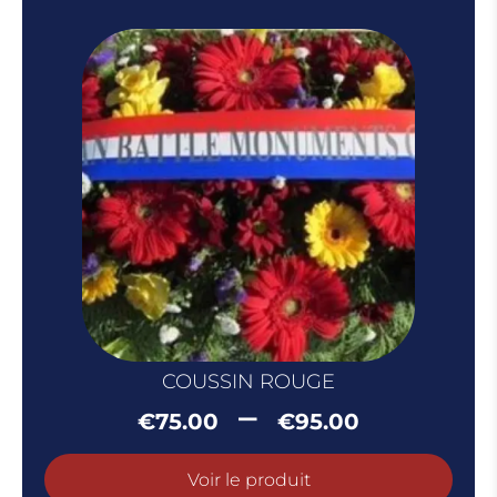
à
€100.0
COUSSIN ROUGE
Plage
–
€
75.00
€
95.00
de
prix :
Voir le produit