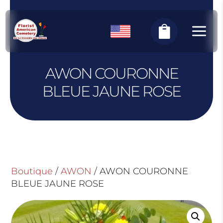
Panneau de gestion des cookies
a

AWON COURONNE
BLEUE JAUNE ROSE
Boutique
/
AWON
/ AWON COURONNE
BLEUE JAUNE ROSE