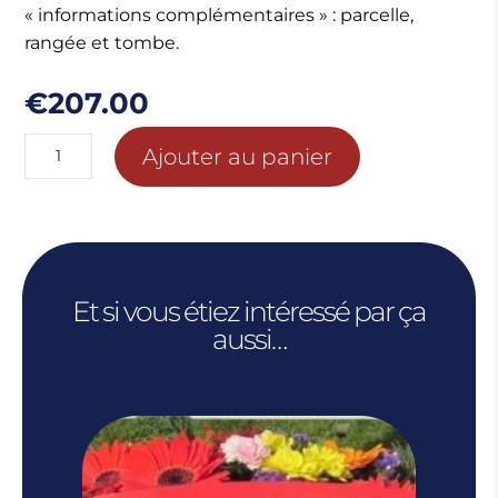
« informations complémentaires » : parcelle,
rangée et tombe.
€
207.00
quantité
Ajouter au panier
de
AWON
COURONNE
BLEUE
JAUNE
Et si vous étiez intéressé par ça
ROSE
aussi…