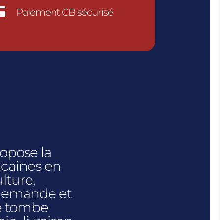

Paiement CB sécurisé
ropose la
icaines en
lture,
 demande et
e tombe