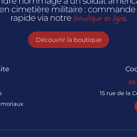
rendre hommage à un soldat américai
 en cimetière militaire : commande
boutique en ligne
rapide via notre
.
Découvrir la boutique
ite
Co
03
e
15 rue de la 
émoriaux