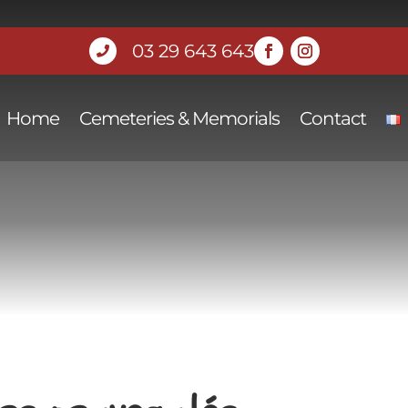
03 29 643 643

Home
Cemeteries & Memorials
Contact