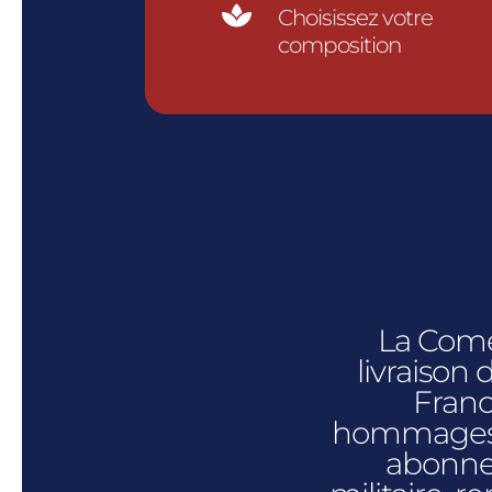

Choisissez votre
composition
La Coméd
livraison
Franc
hommages f
abonne