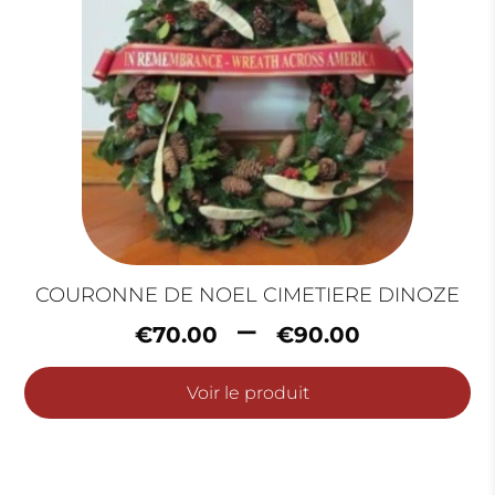
COURONNE DE NOEL CIMETIERE DINOZE
Plage
–
€
70.00
€
90.00
de
prix :
Voir le produit
€70.00
à
€90.00