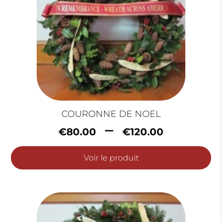
COURONNE DE NOEL
Plage
–
€
80.00
€
120.00
de
prix :
Voir le produit
€80.0
à
€120.0