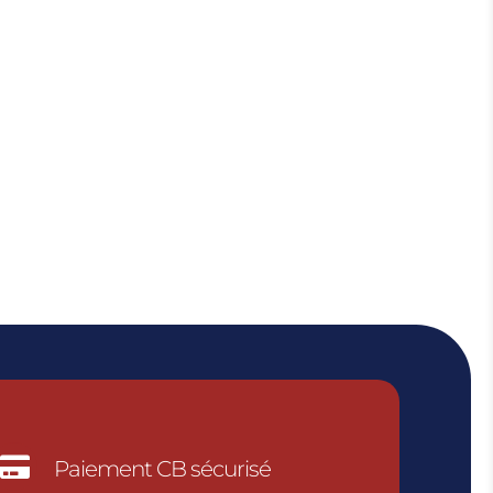

Paiement CB sécurisé