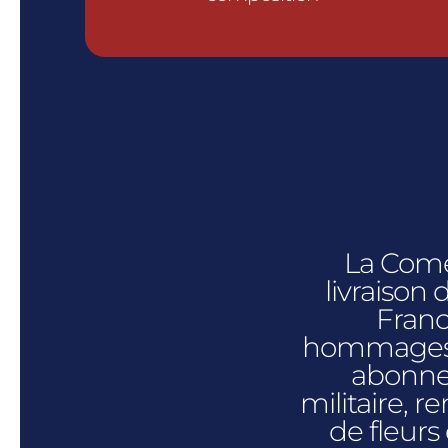
La Coméd
livraison
Franc
hommages f
abonne
militaire, 
de fleurs