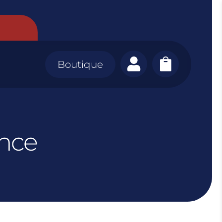


Boutique
nce