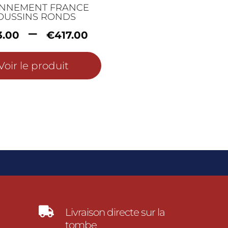
NNEMENT FRANCE
OUSSINS RONDS
Plage
–
3.00
€
417.00
de
prix :
Voir le produit
€153.00
à
0
€417.00

Livraison directe sur la
tombe