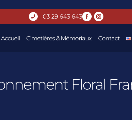
03 29 643 643

Accueil
Cimetières & Mémoriaux
Contact
onnement Floral Fra