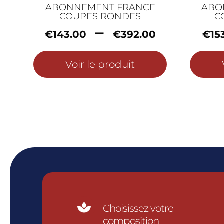
ABONNEMENT FRANCE
ABO
COUPES RONDES
C
Plage
–
€
143.00
€
392.00
€
15
de
prix :
Voir le produit
€143.00
à
€392.0

Choisissez votre
composition