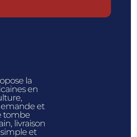
ropose la
icaines en
lture,
 demande et
e tombe
n, livraison
 simple et